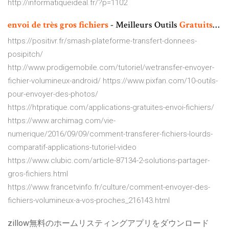
http://informatiqueideal.fr/?p=1102
envoi
de
très
gros
fichiers
- Meilleurs Outils
Gratuits
…
https://positivr.fr/smash-plateforme-transfert-donnees-
posipitch/
http://www.prodigemobile.com/tutoriel/wetransfer-envoyer-
fichier-volumineux-android/ https://www.pixfan.com/10-outils-
pour-envoyer-des-photos/
https://htpratique.com/applications-gratuites-envoi-fichiers/
https://www.archimag.com/vie-
numerique/2016/09/09/comment-transferer-fichiers-lourds-
comparatif-applications-tutoriel-video
https://www.clubic.com/article-87134-2-solutions-partager-
gros-fichiers.html
https://www.francetvinfo.fr/culture/comment-envoyer-des-
fichiers-volumineux-a-vos-proches_216143.html
zillow無料のホームリスティングアプリをダウンロード