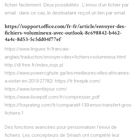
fichier facilement. Deux possibilités : L’envoi d’un fichier par
email : dans ce cas, le destinataire reçoit un lien par email.
https://support.office.com/fr-fr/article/envoyer-des-
fichiers-volumineux-avec-outlook-8c698842-b462-
4a4c-8d53-5c5dd04f77ef
https://www.linguee.fr/francais-
anglais/traduction/envoyer+des+fichiers+volumineux.html
http://dl.free.fr/index_nojs.pl
https://www.powercghute.ga/les-meilleures-villes-africaines-
a-visiter-en-2019-27782/ https://fr.freepik.com/
https://www.lorientlejour.com/
https://www.ilovepdf.com/fr/compresser_pdf
https://foxyrating.com/fr/comparatif-139-envoi-transfert-gros-
fichiers-1
Des fonctions avancées pour personnaliser l’envoi de
fichiers. Les concepteurs de Smash ont complété leur