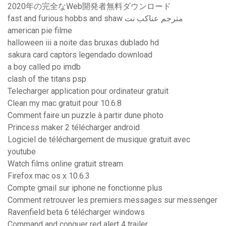
2020年の完全なWeb開発者無料ダウンロード
fast and furious hobbs and shaw مترجم عناكب نت
american pie filme
halloween iii a noite das bruxas dublado hd
sakura card captors legendado download
a boy called po imdb
clash of the titans psp
Telecharger application pour ordinateur gratuit
Clean my mac gratuit pour 10.6.8
Comment faire un puzzle à partir dune photo
Princess maker 2 télécharger android
Logiciel de téléchargement de musique gratuit avec
youtube
Watch films online gratuit stream
Firefox mac os x 10.6.3
Compte gmail sur iphone ne fonctionne plus
Comment retrouver les premiers messages sur messenger
Ravenfield beta 6 télécharger windows
Command and conquer red alert 4 trailer