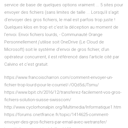
service de base de quelques options vraiment ... 5 sites pour
envoyer des fichiers (sans limites de taille ... Lorsqu’il s’agit
d’envoyer des gros fichiers, le mail est parfois trop juste !
Quelques kilos en trop et c’est la déception au moment de
l’envoi. Envoi fichiers lourds, - Communauté Orange
Personnellement j'utilise soit OneDrive (Le Cloud de
Microsoft) soit le système d'envoi de gros fichier, d'un
opérateur concurrent, il est référencé dans l'article cité par
Calvino et c'est gratuit.
https://www.francoischarron.com/comment-envoyer-un-
fichier-trop-lourd-pour-le-courriel/-/OQd5dJTsmu/
https://www.bpit.ch/2016/12/transferez-facilement-vos-gros-
fichiers-solution-suisse-swisscom/
http://www.cyclorhonalpin.org/Multimedia/Informatique1.htm
https://forums.cnetfrance.fr/topic/1414625-comment-
envoyer-des-gros-fichiers-par-email-avec-wetransfer/